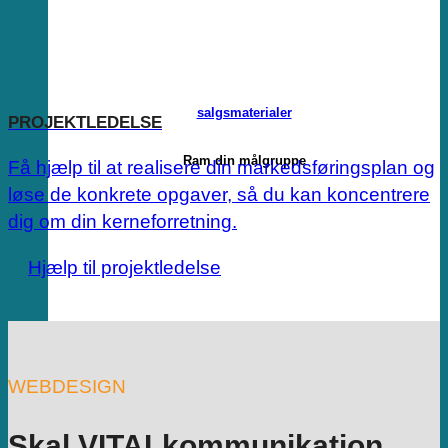
salgsmaterialer
PROJEKTLEDELSE
Ram din målgruppe
Få hjælp til at realisere din markedsføringsplan og
løse de konkrete opgaver, så du kan koncentrere
dig om din kerneforretning.
Hjælp til projektledelse
WEBDESIGN
Skal VITALkommunikation