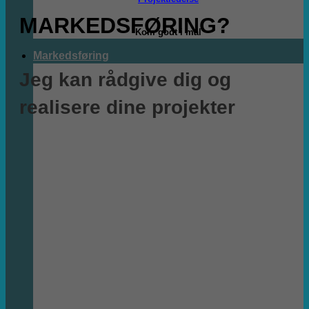
MARKEDSFØRING?
Kom godt i mål
Markedsføring
Jeg kan rådgive dig og
realisere dine projekter